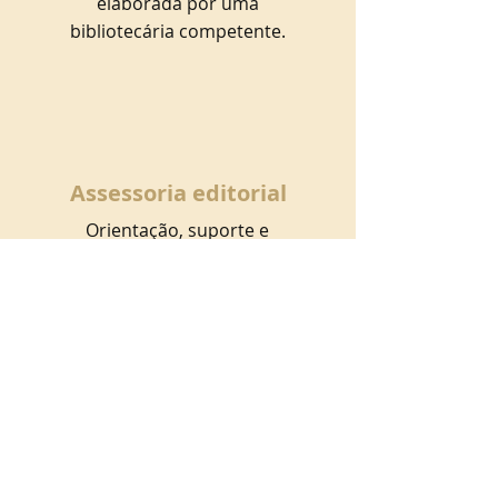
elaborada por uma
bibliotecária competente.
Assessoria editorial
Orientação, suporte e
informações especializadas
para todas as etapas do
processo de construção
do seu livro ou ebook.