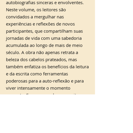
autobiografias sinceras e envolventes.
Neste volume, os leitores são
convidados a mergulhar nas
experiências e reflexões de novos
participantes, que compartilham suas
jornadas de vida com uma sabedoria
acumulada ao longo de mais de meio
século. A obra não apenas retrata a
beleza dos cabelos prateados, mas
também enfatiza os benefícios da leitura
e da escrita como ferramentas
poderosas para a auto-reflexão e para
viver intensamente o momento
presente. Em um mundo que muitas
vezes valoriza apenas a juventude,
Sessente-se bem - A vida é agora nos
lembra que a maturidade traz consigo
uma riqueza de conhecimentos e
vivências inestimáveis. Esta leitura,