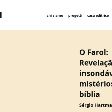
I
chi siamo
progetti
casa editrice
O Farol:
Revelaçã
insondáv
mistério
bíblia
Sérgio Hartm