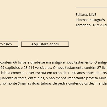
Editora: LINE
Idioma: Português
Tamanho: 16 x 23 
o fisico
Acquistare ebook
 contém 66 livros e divide-se em antigo e novo testamento. O anti
929 capítulos e 23.214 versículos. O novo testamento contém 27 livr
A bíblia começou a ser escrita em torno de 1.200 anos antes de Cris
quarenta autores, entre eles, o não menos importante profeta Moi
, no monte Sinai, as duas tábuas de pedra contendo os dez mand