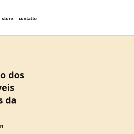
store
contatto
o dos
eis
s da
an