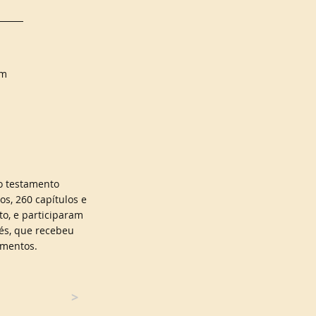
cm
go testamento
os, 260 capítulos e
to, e participaram
sés, que recebeu
amentos.
>