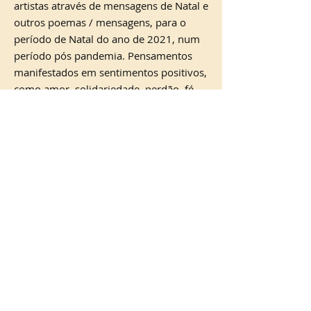
artistas através de mensagens de Natal e
outros poemas / mensagens, para o
período de Natal do ano de 2021, num
período pós pandemia. Pensamentos
manifestados em sentimentos positivos,
como amor, solidariedade, perdão, fé,
esperança, entre outros, que
potencializam um ambiente propício a
ações decorrentes da natureza desses
sentimentos. São textos que tocam o
coração, que promovem pensamentos
elevados, superiores, para refletir acerca
do propósito de cada um
individualmente e da humanidade.
<
>